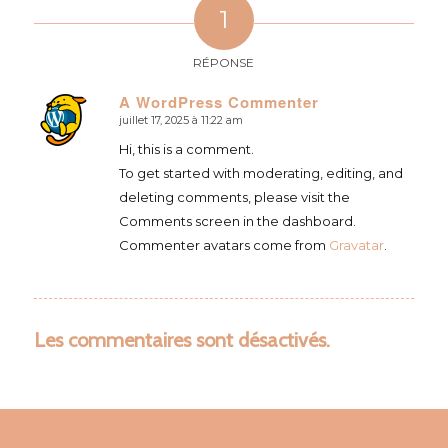
1
RÉPONSE
A WordPress Commenter
juillet 17, 2025 à 11:22 am
dit
:
Hi, this is a comment.
To get started with moderating, editing, and
deleting comments, please visit the
Comments screen in the dashboard.
Commenter avatars come from
Gravatar
.
Les commentaires sont désactivés.